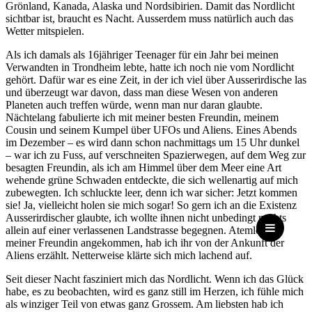
Grönland, Kanada, Alaska und Nordsibirien. Damit das Nordlicht
sichtbar ist, braucht es Nacht. Ausserdem muss natürlich auch das
Wetter mitspielen.
Als ich damals als 16jähriger Teenager für ein Jahr bei meinen
Verwandten in Trondheim lebte, hatte ich noch nie vom Nordlicht
gehört. Dafür war es eine Zeit, in der ich viel über Ausserirdische las
und überzeugt war davon, dass man diese Wesen von anderen
Planeten auch treffen würde, wenn man nur daran glaubte.
Nächtelang fabulierte ich mit meiner besten Freundin, meinem
Cousin und seinem Kumpel über UFOs und Aliens. Eines Abends
im Dezember – es wird dann schon nachmittags um 15 Uhr dunkel
– war ich zu Fuss, auf verschneiten Spazierwegen, auf dem Weg zur
besagten Freundin, als ich am Himmel über dem Meer eine Art
wehende grüne Schwaden entdeckte, die sich wellenartig auf mich
zubewegten. Ich schluckte leer, denn ich war sicher: Jetzt kommen
sie! Ja, vielleicht holen sie mich sogar! So gern ich an die Existenz
Ausserirdischer glaubte, ich wollte ihnen nicht unbedingt nachts
allein auf einer verlassenen Landstrasse begegnen. Atemlos bei
meiner Freundin angekommen, hab ich ihr von der Ankunft der
Aliens erzählt. Netterweise klärte sich mich lachend auf.
Seit dieser Nacht fasziniert mich das Nordlicht. Wenn ich das Glück
habe, es zu beobachten, wird es ganz still im Herzen, ich fühle mich
als winziger Teil von etwas ganz Grossem. Am liebsten hab ich