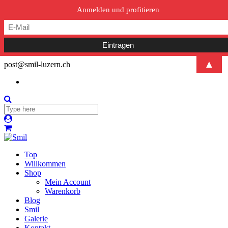
Anmelden und profitieren
▲
post@smil-luzern.ch
Top
Willkommen
Shop
Mein Account
Warenkorb
Blog
Smil
Galerie
Kontakt