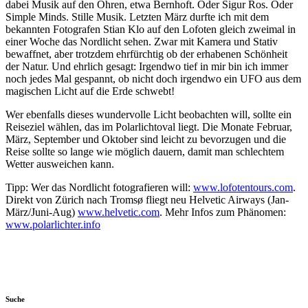
dabei Musik auf den Ohren, etwa Bernhoft. Oder Sigur Ros. Oder
Simple Minds. Stille Musik. Letzten März durfte ich mit dem
bekannten Fotografen Stian Klo auf den Lofoten gleich zweimal in
einer Woche das Nordlicht sehen. Zwar mit Kamera und Stativ
bewaffnet, aber trotzdem ehrfürchtig ob der erhabenen Schönheit
der Natur. Und ehrlich gesagt: Irgendwo tief in mir bin ich immer
noch jedes Mal gespannt, ob nicht doch irgendwo ein UFO aus dem
magischen Licht auf die Erde schwebt!
Wer ebenfalls dieses wundervolle Licht beobachten will, sollte ein
Reiseziel wählen, das im Polarlichtoval liegt. Die Monate Februar,
März, September und Oktober sind leicht zu bevorzugen und die
Reise sollte so lange wie möglich dauern, damit man schlechtem
Wetter ausweichen kann.
Tipp: Wer das Nordlicht fotografieren will:
www.lofotentours.com
.
Direkt von Zürich nach Tromsø fliegt neu Helvetic Airways (Jan-
März/Juni-Aug)
www.helvetic.com
. Mehr Infos zum Phänomen:
www.polarlichter.info
Suche