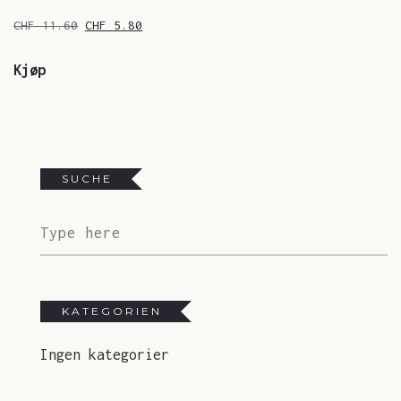
Opprinnelig
Nåværende
CHF
11.60
CHF
5.80
pris
pris
var:
er:
Kjøp
CHF 11.60.
CHF 5.80.
SUCHE
KATEGORIEN
Ingen kategorier