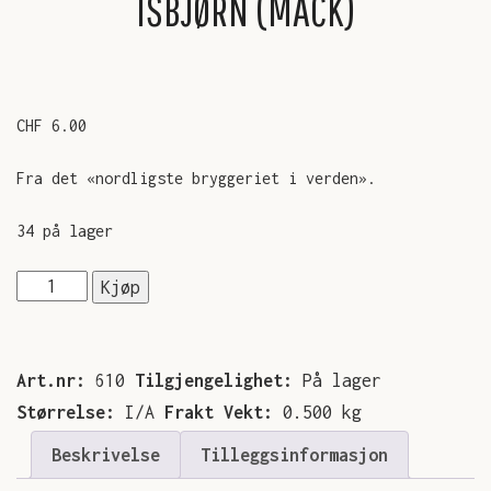
ISBJØRN (MACK)
SMIL
GALERI
KONTAKT
CHF
6.00
Fra det «nordligste bryggeriet i verden».
34 på lager
Isbjørn
Kjøp
(Mack)
antall
Art.nr:
610
Tilgjengelighet:
På lager
Størrelse:
I/A
Frakt Vekt:
0.500 kg
Beskrivelse
Tilleggsinformasjon