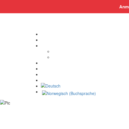
post@smil-luzern.ch
Anme