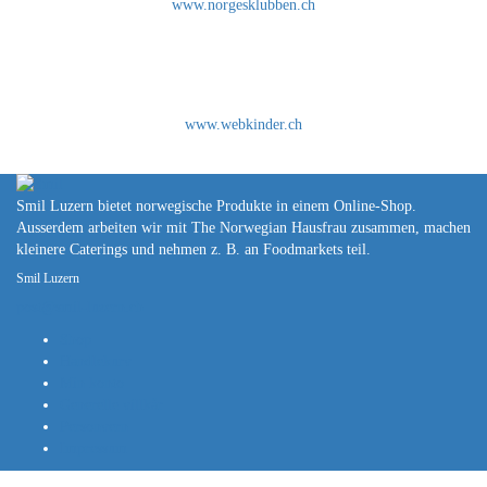
www.norgesklubben.ch
www.webkinder.ch
Smil Luzern bietet norwegische Produkte in einem Online-Shop.
Ausserdem arbeiten wir mit The Norwegian Hausfrau zusammen, machen
kleinere Caterings und nehmen z. B. an Foodmarkets teil.
Smil Luzern
post@smil-luzern.ch
Shop
Handlekurv
Min konto
Generelle villkår
Personvern
Impressum