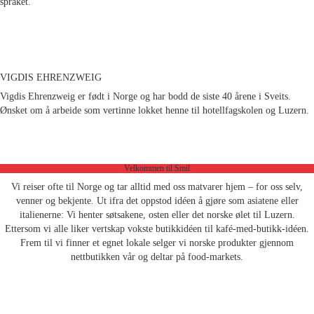
språket.
VIGDIS EHRENZWEIG
Vigdis Ehrenzweig er født i Norge og har bodd de siste 40 årene i Sveits.
Ønsket om å arbeide som vertinne lokket henne til hotellfagskolen og Luzern.
Velkommen til Smil
Vi reiser ofte til Norge og tar alltid med oss matvarer hjem – for oss selv,
venner og bekjente. Ut ifra det oppstod idéen å gjøre som asiatene eller
italienerne: Vi henter søtsakene, osten eller det norske ølet til Luzern.
Ettersom vi alle liker vertskap vokste butikkidéen til kafé-med-butikk-idéen.
Frem til vi finner et egnet lokale selger vi norske produkter gjennom
nettbutikken vår og deltar på food-markets.