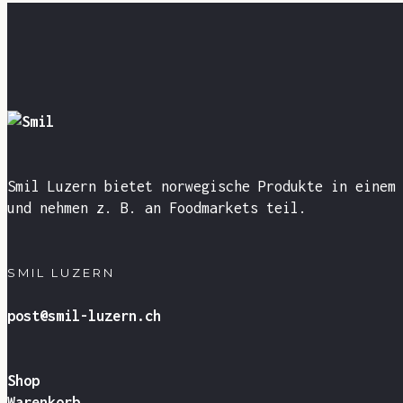
Smil Luzern bietet norwegische Produkte in einem
und nehmen z. B. an Foodmarkets teil.
SMIL LUZERN
post@smil-luzern.ch
Shop
Warenkorb