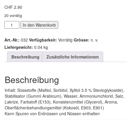
CHF
2.90
20 vorrätig
Dent
In den Warenkorb
Lakritze
Menge
Art.-Nr.:
032
Verfügbarkeit:
Vorrätig
Grösse:
n. v.
Liefergewicht:
0.04 kg
Beschreibung
Zusätzliche Informationen
Beschreibung
Inhalt: Süssstoffe (Maltiol, Sorbitol, Xylitol 3.5 % Stevioglykoside),
Stabilisator (Gummi Arabicum), Wasser, Ammoniumchlorid, Salz,
Lakrize, Farbstoff (E153), Konsistenzmittel (Glycerol), Aroma,
Oberflächenbehandlungsmittel (Kokosöl, E903, E901)
Kann Spuren von Erdnüssen und Nüssen enthalten