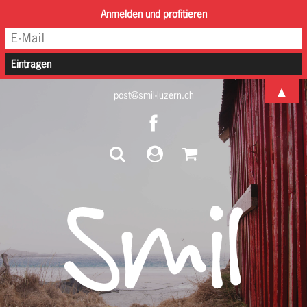
Anmelden und profitieren
▲
post@smil-luzern.ch