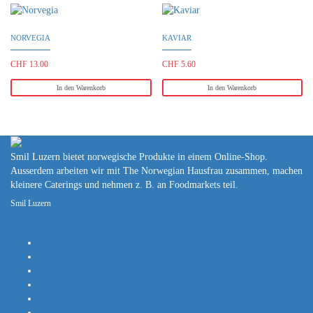
NORVEGIA
KAVIAR
CHF
13.00
CHF
5.60
In den Warenkorb
In den Warenkorb
Smil Luzern bietet norwegische Produkte in einem Online-Shop.
Ausserdem arbeiten wir mit The Norwegian Hausfrau zusammen, machen
kleinere Caterings und nehmen z. B. an Foodmarkets teil.
Smil Luzern
post@smil-luzern.ch
Shop
Warenkorb
Mein Account
AGB’s
Datenschutz
Impressum