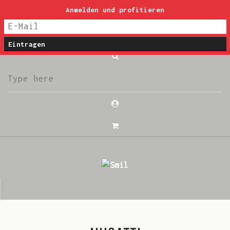
Anmelden und profitieren
post@smil-luzern.ch
WILLKOMMEN
SHOP