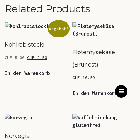
Related Products
Angebot!
Kohlrabistocki
Fløtemysekäse
Ursprünglicher
Aktueller
CHF
5.00
CHF
2.50
(Brunost)
Preis
Preis
war:
ist:
In den Warenkorb
CHF
10.50
CHF 5.00
CHF 2.50.
In den Warenkorb
Norvegia